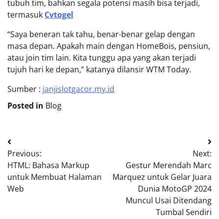
tubuh tim, bahkan segala potensi masih bisa terjadi,
termasuk
Cvtogel
“Saya beneran tak tahu, benar-benar gelap dengan
masa depan. Apakah main dengan HomeBois, pensiun,
atau join tim lain. Kita tunggu apa yang akan terjadi
tujuh hari ke depan,” katanya dilansir WTM Today.
Sumber :
janjislotgacor.my.id
Posted in
Blog
Post
Previous:
Next:
navigation
HTML: Bahasa Markup
Gestur Merendah Marc
untuk Membuat Halaman
Marquez untuk Gelar Juara
Web
Dunia MotoGP 2024
Muncul Usai Ditendang
Tumbal Sendiri