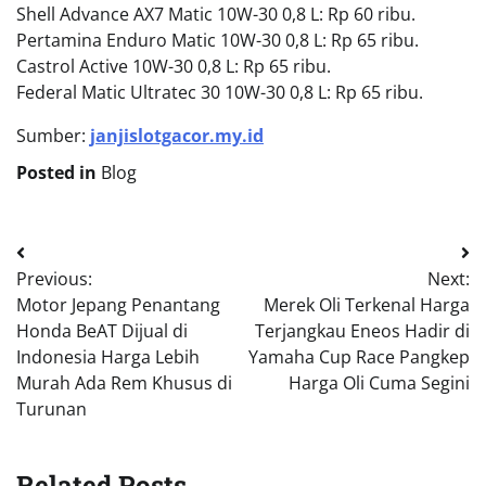
Shell Advance AX7 Matic 10W-30 0,8 L: Rp 60 ribu.
Pertamina Enduro Matic 10W-30 0,8 L: Rp 65 ribu.
Castrol Active 10W-30 0,8 L: Rp 65 ribu.
Federal Matic Ultratec 30 10W-30 0,8 L: Rp 65 ribu.
Sumber:
janjislotgacor.my.id
Posted in
Blog
Post
Previous:
Next:
navigation
Motor Jepang Penantang
Merek Oli Terkenal Harga
Honda BeAT Dijual di
Terjangkau Eneos Hadir di
Indonesia Harga Lebih
Yamaha Cup Race Pangkep
Murah Ada Rem Khusus di
Harga Oli Cuma Segini
Turunan
Related Posts