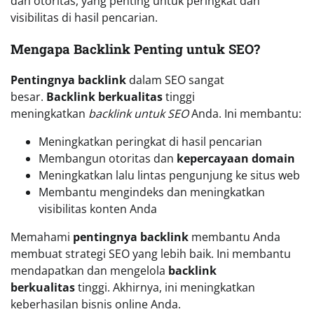
dan otoritas, yang penting untuk peringkat dan
visibilitas di hasil pencarian.
Mengapa Backlink Penting untuk SEO?
Pentingnya backlink
dalam SEO sangat
besar.
Backlink berkualitas
tinggi
meningkatkan
backlink untuk SEO
Anda. Ini membantu:
Meningkatkan peringkat di hasil pencarian
Membangun otoritas dan
kepercayaan domain
Meningkatkan lalu lintas pengunjung ke situs web
Membantu mengindeks dan meningkatkan
visibilitas konten Anda
Memahami
pentingnya backlink
membantu Anda
membuat strategi SEO yang lebih baik. Ini membantu
mendapatkan dan mengelola
backlink
berkualitas
tinggi. Akhirnya, ini meningkatkan
keberhasilan bisnis online Anda.