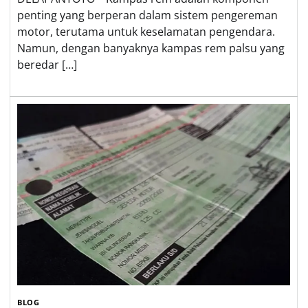
penting yang berperan dalam sistem pengereman
motor, terutama untuk keselamatan pengendara.
Namun, dengan banyaknya kampas rem palsu yang
beredar […]
BLOG