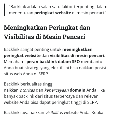
“Backlink adalah salah satu faktor terpenting dalam
menentukan
peringkat website
di mesin pencari.”
Meningkatkan Peringkat dan
Visibilitas di Mesin Pencari
Backlink sangat penting untuk
meningkatkan
peringkat website
dan
visibilitas di mesin pencari
.
Memahami
peran backlink dalam SEO
membantu
Anda buat strategi yang efektif. Ini bisa naikkan posisi
situs web Anda di SERP.
Backlink berkualitas tinggi
naikkan
otoritas
dan
kepercayaan
domain
Anda. Jika
banyak backlink dari situs terpercaya dan relevan,
website Anda bisa dapat peringkat tinggi di SERP.
Backlink juga naikkan
visibilitas
website Anda. Ketika