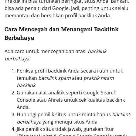
Praktik ini bisa turunkan peringkat situs Anda. Bahkan,
bisa ada penalti dari Google. Jadi, penting untuk selalu
memantau dan bersihkan profil backlink Anda.
Cara Mencegah dan Menangani Backlink
Berbahaya
Ada cara untuk mencegah dan atasi
backlink
berbahaya
:
Periksa profil backlink Anda secara rutin untuk
temukan
backlink spam
atau
praktik hitam
backlink
.
Gunakan alat analitik seperti Google Search
Console atau Ahrefs untuk cek kualitas backlink
Anda.
Hubungi pemilik situs untuk minta hapus
backlink
berbahaya
yang menuju situs Anda.
Jika pemilik situs tidak jawab, gunakan fitur