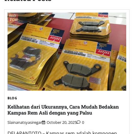
BLOG
Kelihatan dari Ukurannya, Cara Mudah Bedakan
Kampas Rem Asli dengan yang Palsu
Slainanatsyasiregar
October 20, 2025
0
DELAPANTOTO – Kampas rem adalah komponen