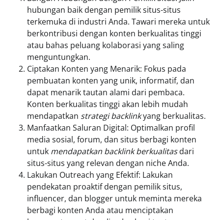
hubungan baik dengan pemilik situs-situs
terkemuka di industri Anda. Tawari mereka untuk
berkontribusi dengan konten berkualitas tinggi
atau bahas peluang kolaborasi yang saling
menguntungkan.
Ciptakan Konten yang Menarik: Fokus pada
pembuatan konten yang unik, informatif, dan
dapat menarik tautan alami dari pembaca.
Konten berkualitas tinggi akan lebih mudah
mendapatkan
strategi backlink
yang berkualitas.
Manfaatkan Saluran Digital: Optimalkan profil
media sosial, forum, dan situs berbagi konten
untuk
mendapatkan backlink berkualitas
dari
situs-situs yang relevan dengan niche Anda.
Lakukan Outreach yang Efektif: Lakukan
pendekatan proaktif dengan pemilik situs,
influencer, dan blogger untuk meminta mereka
berbagi konten Anda atau menciptakan