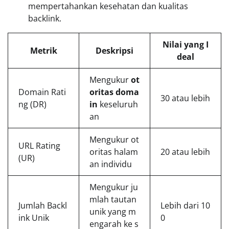
mempertahankan kesehatan dan kualitas
backlink.
Nilai yang I
Metrik
Deskripsi
deal
Mengukur
ot
Domain Rati
oritas doma
30 atau lebih
ng (DR)
in
keseluruh
an
Mengukur ot
URL Rating
oritas halam
20 atau lebih
(UR)
an individu
Mengukur ju
mlah tautan
Jumlah Backl
Lebih dari 10
unik yang m
ink Unik
0
engarah ke s