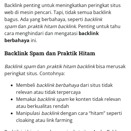
Backlink penting untuk meningkatkan peringkat situs
web di mesin pencari. Tapi, tidak semua backlink
bagus. Ada yang berbahaya, seperti
backlink
spam
dan
praktik hitam backlink
. Penting untuk tahu
cara menghindari dan mengatasi
backlink
berbahaya
ini.
Backlink Spam dan Praktik Hitam
Backlink spam
dan
praktik hitam backlink
bisa merusak
peringkat situs. Contohnya:
Membeli
backlink berbahaya
dari situs tidak
relevan atau tidak terpercaya
Memakai
backlink spam
ke konten tidak relevan
atau berkualitas rendah
Manipulasi
backlink
dengan cara “hitam” seperti
cloaking atau link farming