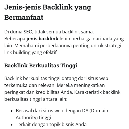
Jenis-jenis Backlink yang
Bermanfaat
Di dunia SEO, tidak semua backlink sama.
Beberapa
jenis backlink
lebih berharga daripada yang
lain. Memahami perbedaannya penting untuk strategi
link building yang efektif.
Backlink Berkualitas Tinggi
Backlink berkualitas tinggi datang dari situs web
terkemuka dan relevan. Mereka meningkatkan
peringkat dan kredibilitas Anda. Karakteristik backlink
berkualitas tinggi antara lain:
Berasal dari situs web dengan DA (Domain
Authority) tinggi
Terkait dengan topik bisnis Anda