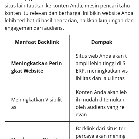
situs lain tautkan ke konten Anda, mesin pencari tahu
konten itu relevan dan berharga. Ini bikin website Anda
lebih terlihat di hasil pencarian, naikkan kunjungan dan
engagemen dari audiens.
Manfaat Backlink
Dampak
Situs web Anda akan t
Meningkatkan Perin
ampil lebih tinggi di S
gkat Website
ERP, meningkatkan vis
ibilitas dan lalu lintas
Konten Anda akan leb
Meningkatkan Visibilit
ih mudah ditemukan
as
oleh audiens yang rel
evan
Backlink dari situs ter
percaya akan mening