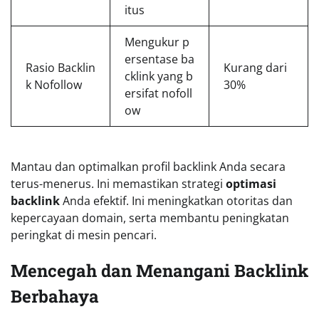
itus
Mengukur p
ersentase ba
Rasio Backlin
Kurang dari
cklink yang b
k Nofollow
30%
ersifat nofoll
ow
Mantau dan optimalkan profil backlink Anda secara
terus-menerus. Ini memastikan strategi
optimasi
backlink
Anda efektif. Ini meningkatkan otoritas dan
kepercayaan domain, serta membantu peningkatan
peringkat di mesin pencari.
Mencegah dan Menangani Backlink
Berbahaya