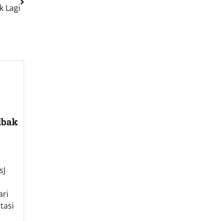
 Lagi
lbak
sJ
ari
tasi