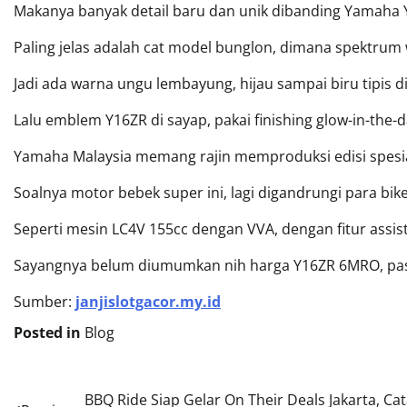
Makanya banyak detail baru dan unik dibanding Yamaha 
Paling jelas adalah cat model bunglon, dimana spektru
Jadi ada warna ungu lembayung, hijau sampai biru tipis di
Lalu emblem Y16ZR di sayap, pakai finishing glow-in-the-
Yamaha Malaysia memang rajin memproduksi edisi spesia
Soalnya motor bebek super ini, lagi digandrungi para bik
Seperti mesin LC4V 155cc dengan VVA, dengan fitur assist 
Sayangnya belum diumumkan nih harga Y16ZR 6MRO, past
Sumber:
janjislotgacor.my.id
Posted in
Blog
Post
BBQ Ride Siap Gelar On Their Deals Jakarta, Cat