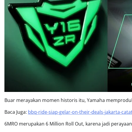
Buar merayakan momen historis itu, Yamaha memproduks
Baca Juga:
bbq-ride-siap-gelar-on-their-deals-jakarta-cata
6MRO merupakan 6 Million Roll Out, karena jadi perayaan 