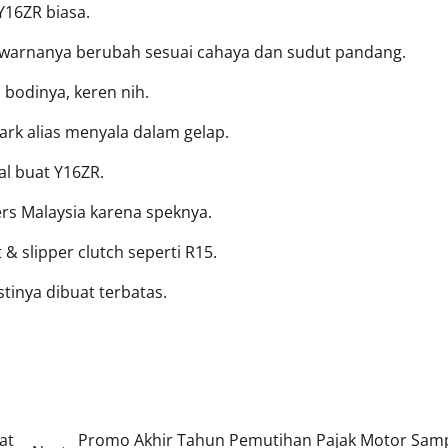
Y16ZR biasa.
m warnanya berubah sesuai cahaya dan sudut pandang.
 bodinya, keren nih.
dark alias menyala dalam gelap.
l buat Y16ZR.
ers Malaysia karena speknya.
& slipper clutch seperti R15.
inya dibuat terbatas.
at
Promo Akhir Tahun Pemutihan Pajak Motor Samp