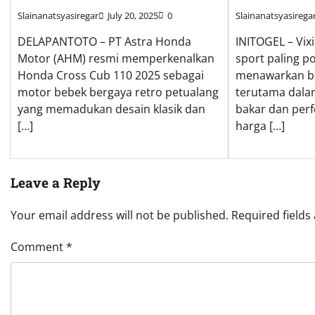
Slainanatsyasiregar
July 20, 2025
0
Slainanatsyasirega
DELAPANTOTO – PT Astra Honda
INITOGEL – Vix
Motor (AHM) resmi memperkenalkan
sport paling po
Honda Cross Cub 110 2025 sebagai
menawarkan be
motor bebek bergaya retro petualang
terutama dalam
yang memadukan desain klasik dan
bakar dan per
[…]
harga […]
Leave a Reply
Your email address will not be published.
Required field
Comment
*