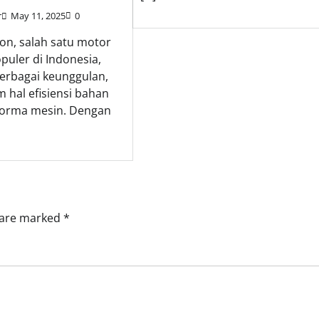
r
May 11, 2025
0
ion, salah satu motor
puler di Indonesia,
rbagai keunggulan,
 hal efisiensi bahan
forma mesin. Dengan
s are marked
*